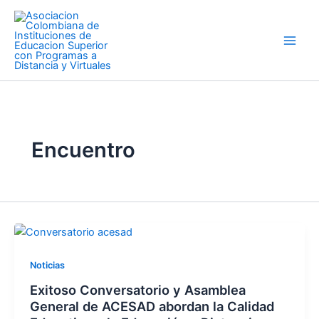
Ir
Main
al
Men
contenido
Encuentro
Noticias
Exitoso Conversatorio y Asamblea
General de ACESAD abordan la Calidad