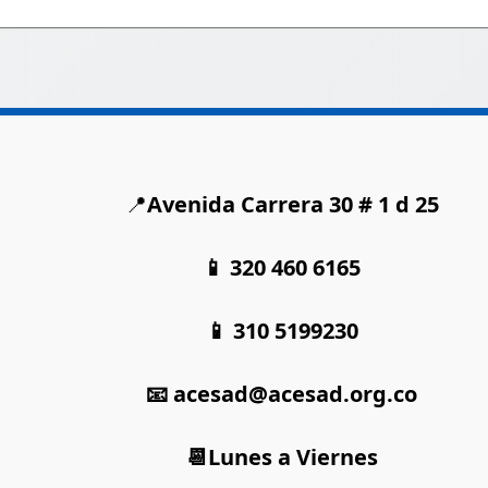
📍
Avenida Carrera 30 # 1 d 25
📱 320 460 6165
📱 310 5199230
📧 acesad@acesad.org.co
📆Lunes a Viernes