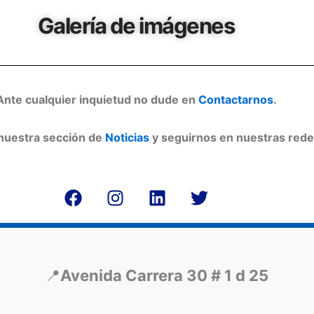
Galería de imágenes
Ante cualquier inquietud no dude en
Contactarnos
.
 nuestra sección de
Noticias
y seguirnos en nuestras rede
F
I
L
T
a
n
i
w
c
s
n
i
e
t
k
t
b
a
e
t
o
g
d
e
📍
Avenida Carrera 30 # 1 d 25
o
r
i
r
k
a
n