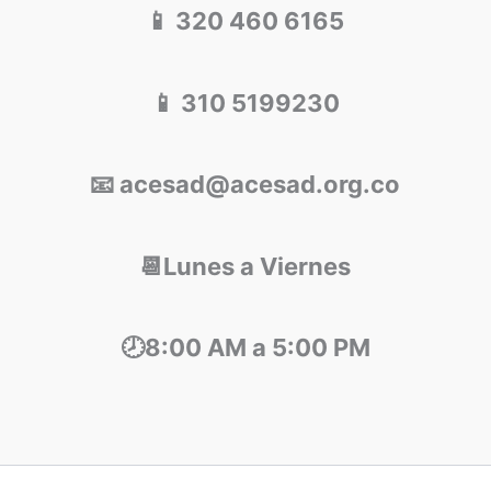
m
📱 320 460 6165
📱 310 5199230
📧 acesad@acesad.org.co
📆Lunes a Viernes
🕗8:00 AM a 5:00 PM