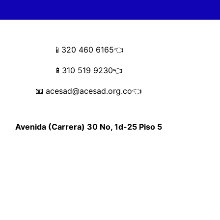
📱320 460 6165👈
📱310 519 9230👈
📧 acesad@acesad.org.co👈
Avenida (Carrera) 30 No, 1d-25 Piso 5