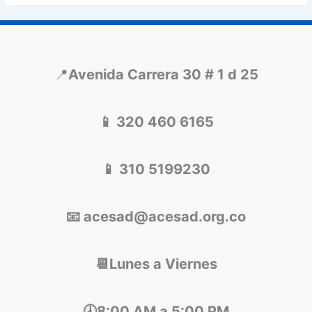
📍
Avenida Carrera 30 # 1 d 25
📱 320 460 6165
📱 310 5199230
📧 acesad@acesad.org.co
📆Lunes a Viernes
🕗8:00 AM a 5:00 PM