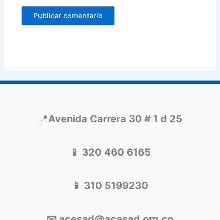
📍
Avenida Carrera 30 # 1 d 25
📱 320 460 6165
📱 310 5199230
📧 acesad@acesad.org.co