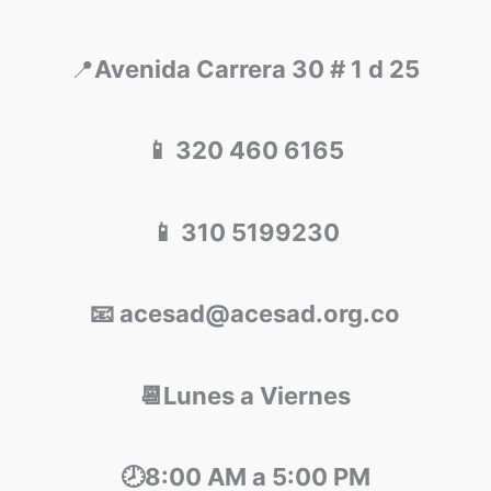
📍
Avenida Carrera 30 # 1 d 25
📱 320 460 6165
📱 310 5199230
📧 acesad@acesad.org.co
📆Lunes a Viernes
🕗8:00 AM a 5:00 PM