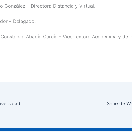
 González – Directora Distancia y Virtual.
dor – Delegado.
:
Constanza Abadía García – Vicerrectora Académica y de In
La educación virtual: fórmula de éxito para la “universidad gratuita” del presidente Duque