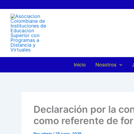
Ir
al
contenido
Inicio
Nosotros
Declaración por la con
como referente de for
Por
admin
/
25 junio, 2019