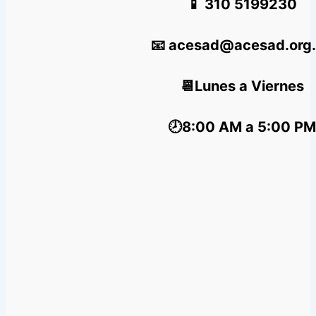
📱 310 5199230
📧 acesad@acesad.org
📆Lunes a Viernes
🕗8:00 AM a 5:00 PM